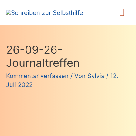
Zum
Ha
Inhalt
springen
26-09-26-
Journaltreffen
Kommentar verfassen
/ Von
Sylvia
/
12.
Juli 2022