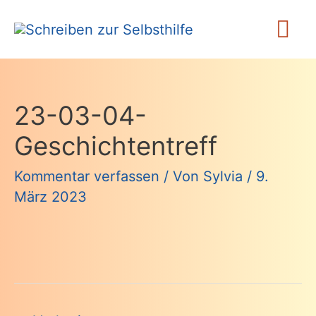
Zum
Ha
Inhalt
springen
23-03-04-
Geschichtentreff
Kommentar verfassen
/ Von
Sylvia
/
9.
März 2023