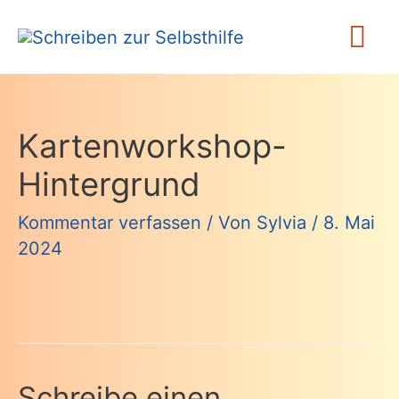
Zum
Ha
Inhalt
springen
Kartenworkshop-
Hintergrund
Kommentar verfassen
/ Von
Sylvia
/
8. Mai
2024
Schreibe einen