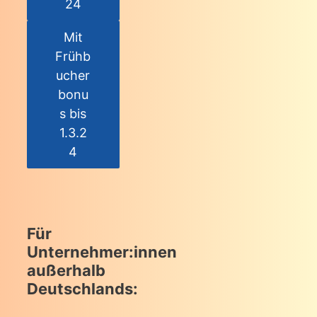
24
Mit
Frühb
ucher
bonu
s bis
1.3.2
4
Für
Unternehmer:innen
außerhalb
Deutschlands: