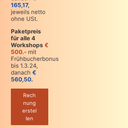
165,17,
jeweils netto
ohne USt.
Paketpreis
für alle 4
Workshops
€
500.-
mit
Frühbucherbonus
bis 1.3.24,
danach
€
560,50.
Rech
nung
erstel
len