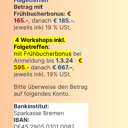
Betrag mit
Frühbucherbonus:
€
165.-
, danach
€ 185.-.
jeweils inkl 19 % USt.
4 Workshops inkl.
Folgetreffen
:
mit Frühbucherbonus
bei
Anmeldung bis
1.3.24
:
€
595.-
danach
€ 667.
–
,
jeweils inkl. 19% USt.
Bitte überweise den Betrag
auf folgendes Konto.
Bankinstitut:
Sparkasse Bremen
IBAN:
DE45 2905 0101 0082