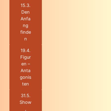
15.3.
Den
Anfa
ng
finde
n
19.4.
Figur
en –
Anta
gonis
ten
31.5.
Show
,