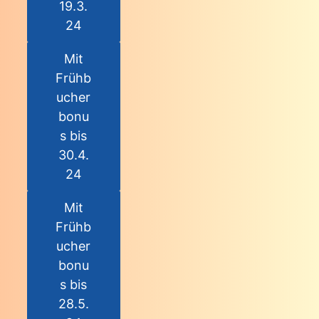
19.3.
24
Mit
Frühb
ucher
bonu
s bis
30.4.
24
Mit
Frühb
ucher
bonu
s bis
28.5.