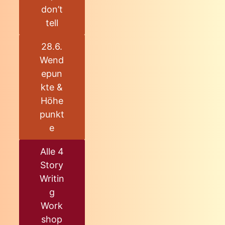
don’t
tell
28.6.
Wend
epun
kte &
Höhe
punkt
e
Alle 4
Story
Writin
g
Work
shop