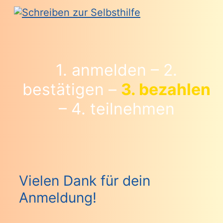
Zum
Inhalt
springen
Hauptmenü
1. anmelden – 2.
bestätigen –
3. bezahlen
– 4. teilnehmen
Vielen Dank für dein
Anmeldung!