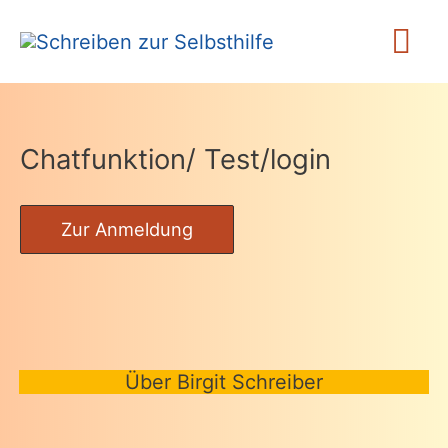
Zum
Ha
Inhalt
springen
Chatfunktion/ Test/login
Zur Anmeldung
Über Birgit Schreiber