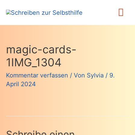
Zum
Ha
Inhalt
springen
magic-cards-
1IMG_1304
Kommentar verfassen
/ Von
Sylvia
/
9.
April 2024
Schreibe einen