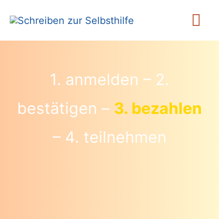
Zum
Ha
Inhalt
springen
1. anmelden – 2.
bestätigen –
3. bezahlen
– 4. teilnehmen