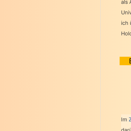
als
Univ
ich
Hol
Im
dar