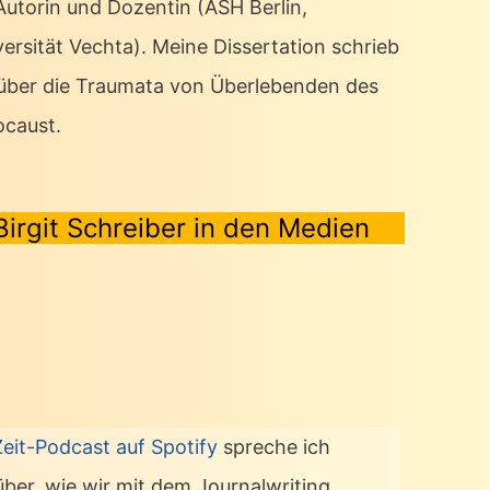
 Autorin und Dozentin (ASH Berlin,
ersität Vechta). Meine Dissertation schrieb
 über die Traumata von Überlebenden des
ocaust.
Birgit Schreiber in den Medien
Zeit-Podcast auf Spotify
spreche ich
über, wie wir mit dem Journalwriting