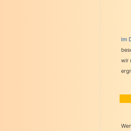
Im 
bes
wir
erg
Wen