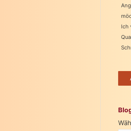
Ang
möc
Ich 
Qua
Schr
Blo
Wäh