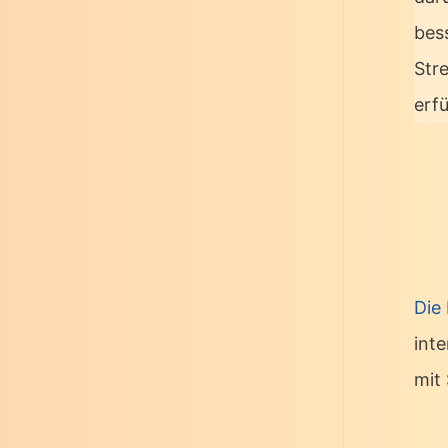
bes
Str
erf
Die
int
mit 