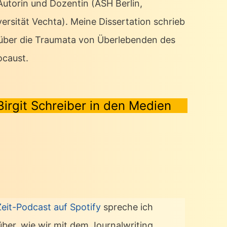
 Autorin und Dozentin (ASH Berlin,
ersität Vechta). Meine Dissertation schrieb
 über die Traumata von Überlebenden des
ocaust.
Birgit Schreiber in den Medien
Zeit-Podcast auf Spotify
spreche ich
über, wie wir mit dem Journalwriting