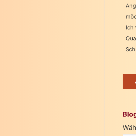
Ang
möc
Ich 
Qua
Schr
Blo
Wäh