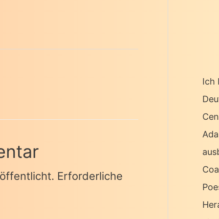
Ich 
Deu
Cen
Ada
entar
ausb
Coa
ffentlicht.
Erforderliche
Poe
Her