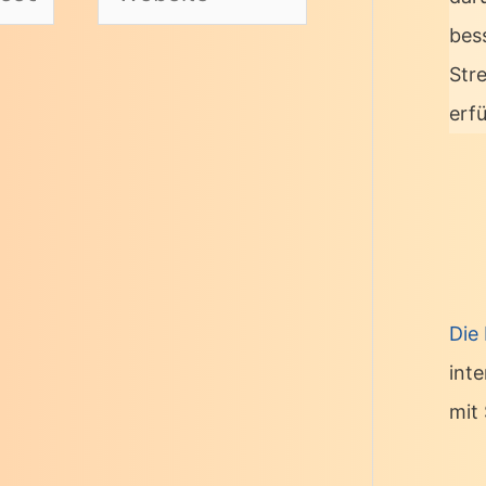
bes
Str
erf
Die
int
mit 