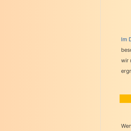
Im 
bes
wir
erg
Wen