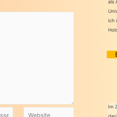
als
Univ
ich
Hol
Im
Website
dar