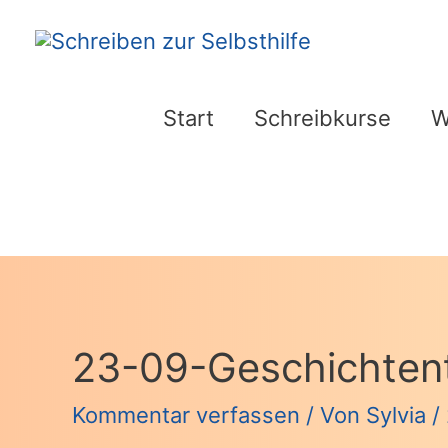
Zum
Inhalt
springen
Start
Schreibkurse
W
23-09-Geschichtent
Kommentar verfassen
/ Von
Sylvia
/