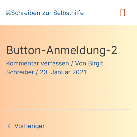
Zum
Ha
Inhalt
springen
Button-Anmeldung-2
Kommentar verfassen
/ Von
Birgit
Schreiber
/
20. Januar 2021
Beitragsnavigation
←
Vorheriger