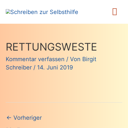
Zum
Ha
Inhalt
springen
RETTUNGSWESTE
Kommentar verfassen
/ Von
Birgit
Schreiber
/
14. Juni 2019
Beitragsnavigation
←
Vorheriger