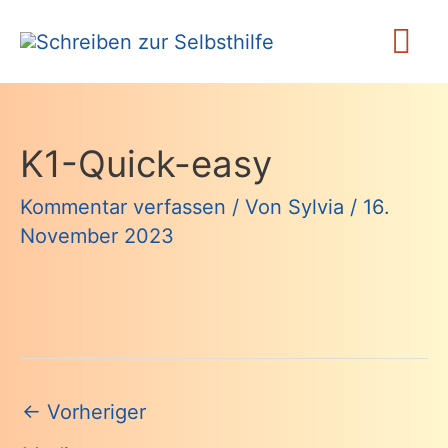
Zum
Ha
Inhalt
springen
K1-Quick-easy
Kommentar verfassen
/ Von
Sylvia
/
16.
November 2023
Beitragsnavigation
←
Vorheriger