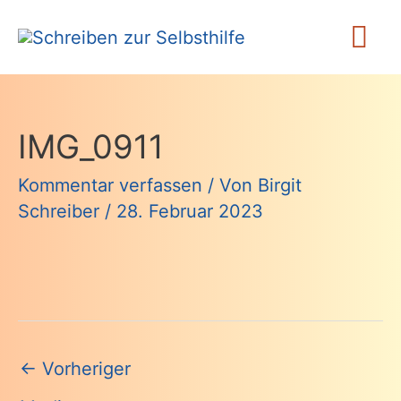
Zum
Ha
Inhalt
springen
IMG_0911
Kommentar verfassen
/ Von
Birgit
Schreiber
/
28. Februar 2023
Beitragsnavigation
←
Vorheriger