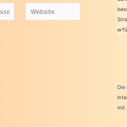
Website
bes
Str
erf
Die
int
mit 