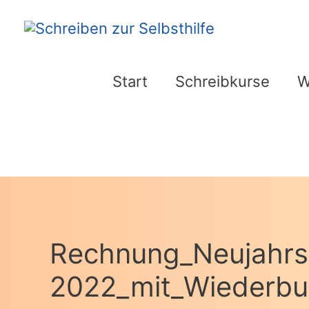
Zum
Inhalt
springen
Start
Schreibkurse
W
Rechnung_Neujahr
2022_mit_Wiederbu