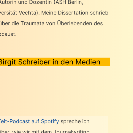
 Autorin und Dozentin (ASH Berlin,
ersität Vechta). Meine Dissertation schrieb
 über die Traumata von Überlebenden des
ocaust.
Birgit Schreiber in den Medien
Zeit-Podcast auf Spotify
spreche ich
über, wie wir mit dem Journalwriting