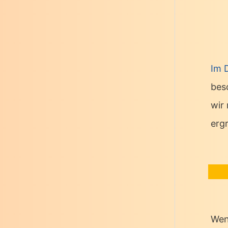
Im 
bes
wir
erg
Wen