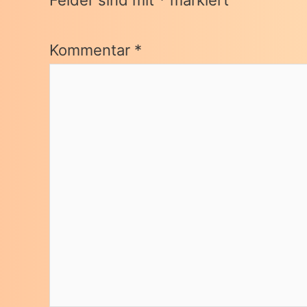
Felder sind mit
*
markiert
Kommentar
*