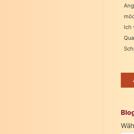
Ang
möc
Ich 
Qua
Schr
Blo
Wäh