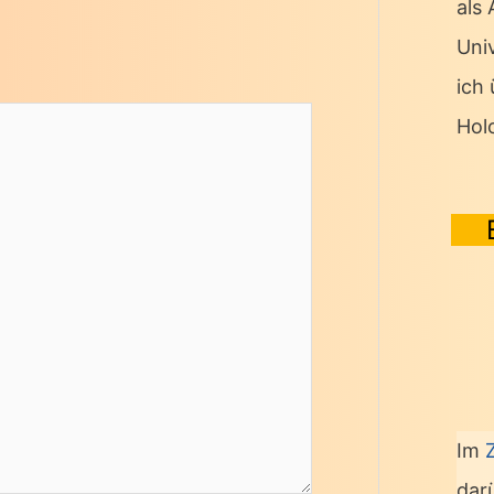
als
Univ
ich
Hol
Im
dar