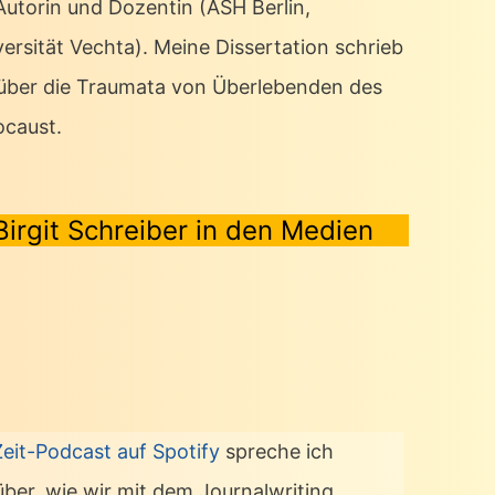
 Autorin und Dozentin (ASH Berlin,
ersität Vechta). Meine Dissertation schrieb
 über die Traumata von Überlebenden des
ocaust.
Birgit Schreiber in den Medien
Zeit-Podcast auf Spotify
spreche ich
über, wie wir mit dem Journalwriting