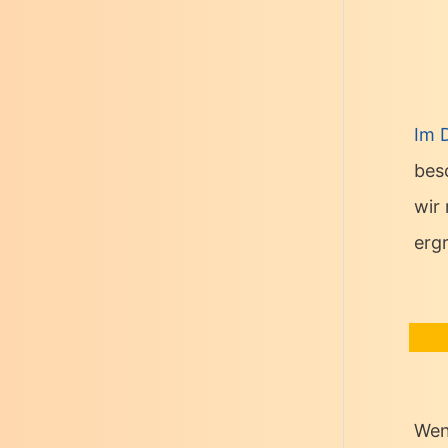
Im 
bes
wir
erg
Wen