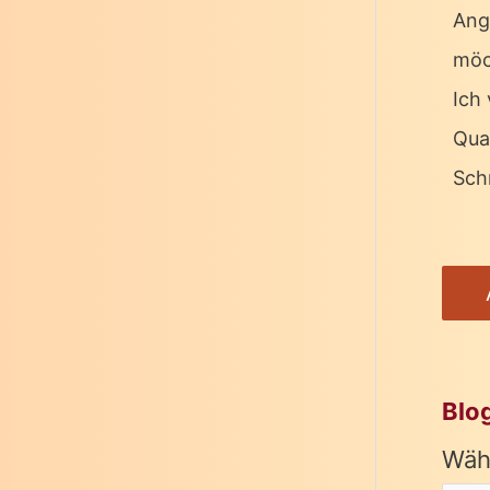
Ang
möc
Ich 
Qua
Schr
Blo
Wäh