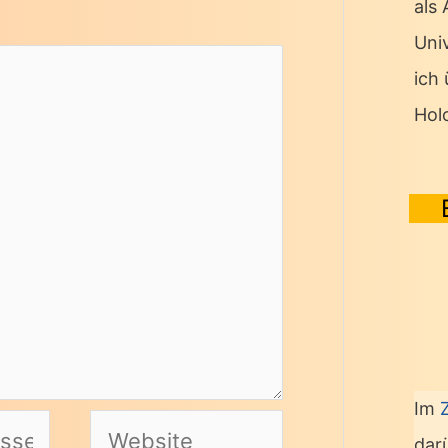
als
Univ
ich
Hol
Im
Website
dar