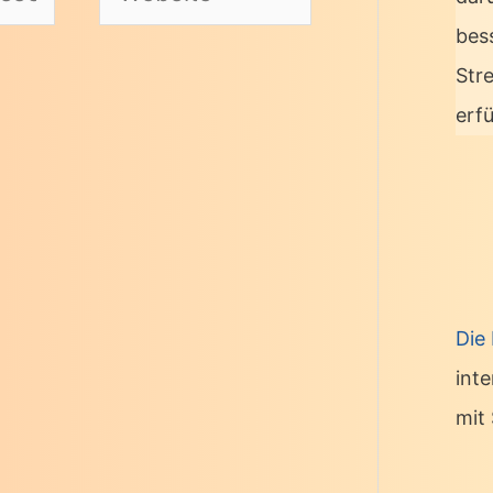
bes
Str
erf
Die
int
mit 