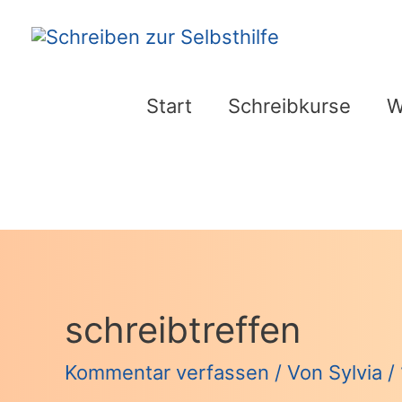
Zum
Inhalt
springen
Start
Schreibkurse
W
schreibtreffen
Kommentar verfassen
/ Von
Sylvia
/