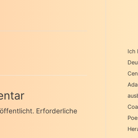
Ich 
Deu
Cen
Ada
entar
ausb
Coa
ffentlicht.
Erforderliche
Poe
Her