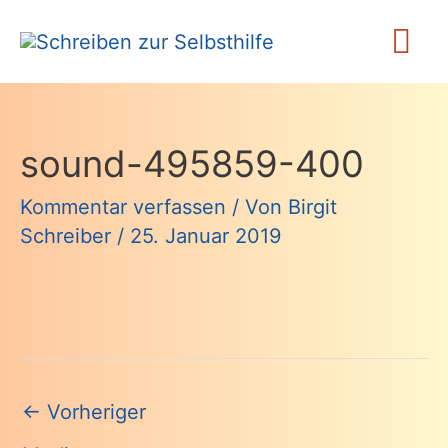
Zum
Ha
Inhalt
springen
sound-495859-400
Kommentar verfassen
/ Von
Birgit
Schreiber
/
25. Januar 2019
Beitragsnavigation
←
Vorheriger