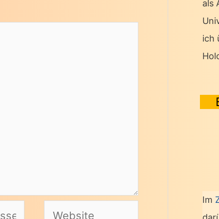
als
Univ
ich
Hol
Im
Website
dar