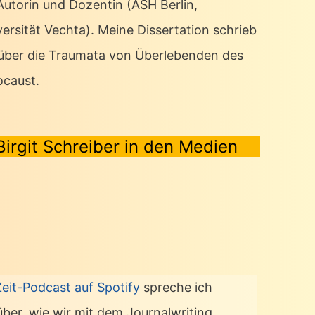
 Autorin und Dozentin (ASH Berlin,
ersität Vechta). Meine Dissertation schrieb
 über die Traumata von Überlebenden des
ocaust.
Birgit Schreiber in den Medien
Zeit-Podcast auf Spotify
spreche ich
über, wie wir mit dem Journalwriting