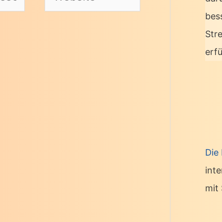
bes
Str
erf
Die
int
mit 