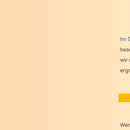
Im 
bes
wir
erg
Wen