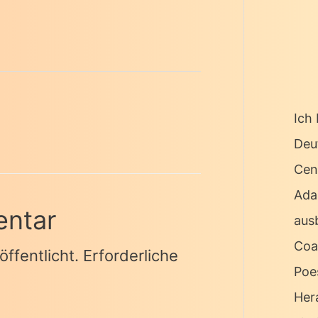
Ich 
Deu
Cen
Ada
entar
ausb
Coa
ffentlicht.
Erforderliche
Poe
Her