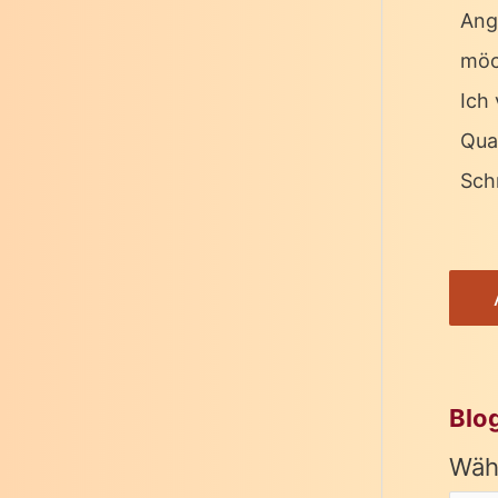
Ang
möc
Ich 
Qua
Schr
Blo
Wäh