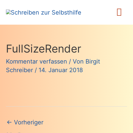
Zum
Ha
Inhalt
springen
FullSizeRender
Kommentar verfassen
/ Von
Birgit
Schreiber
/
14. Januar 2018
Beitragsnavigation
←
Vorheriger