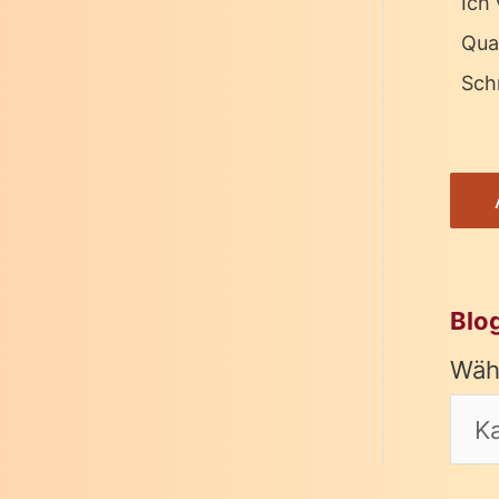
Ich 
Qua
Schr
Blo
Wäh