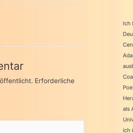
Ich 
Deu
Cen
Ada
entar
ausb
Coa
ffentlicht.
Erforderliche
Poe
Her
als
Univ
ich