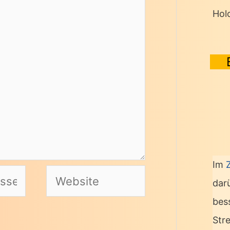
Hol
Im
Website
dar
bes
Str