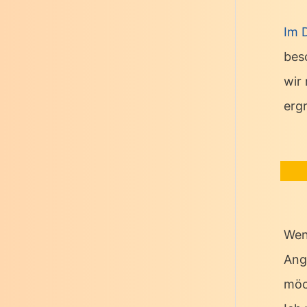
Im 
bes
wir
erg
Wen
Ang
möc