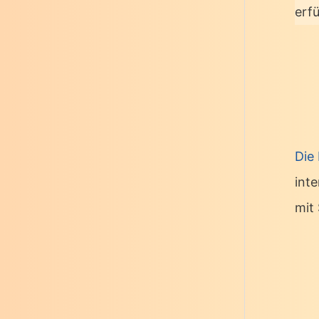
erf
Die
int
mit 