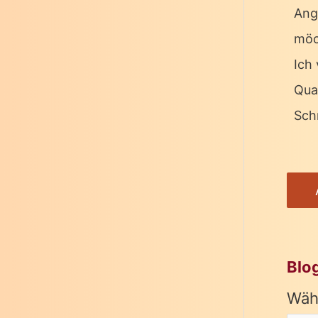
Ang
möc
Ich 
Qua
Schr
Blo
Wäh