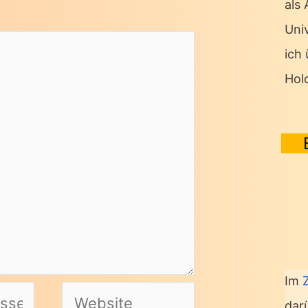
als
Univ
ich
Hol
Im
Website
dar