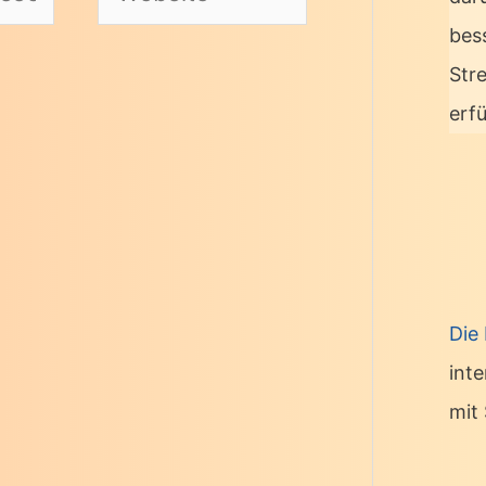
bes
Str
erf
Die
int
mit 