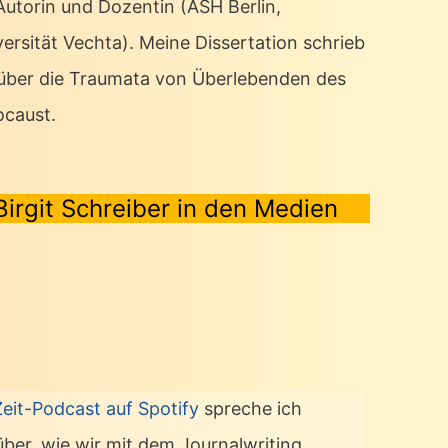
 Autorin und Dozentin (ASH Berlin,
ersität Vechta). Meine Dissertation schrieb
 über die Traumata von Überlebenden des
ocaust.
Birgit Schreiber in den Medien
Zeit-Podcast auf Spotify
spreche ich
über, wie wir mit dem Journalwriting