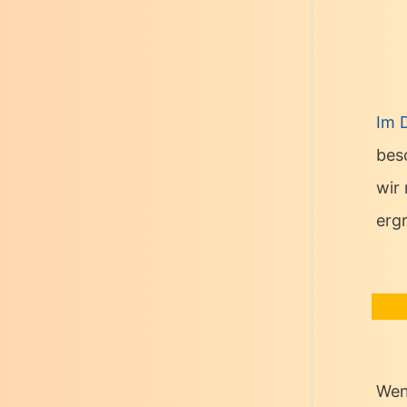
Im 
bes
wir
erg
Wen