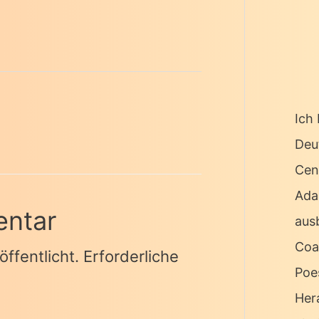
Ich 
Deu
Cen
Ada
entar
ausb
Coa
ffentlicht.
Erforderliche
Poe
Her