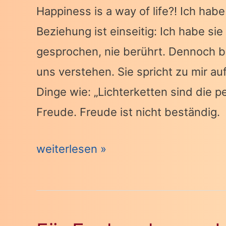
Happiness is a way of life?! Ich hab
Beziehung ist einseitig: Ich habe si
gesprochen, nie berührt. Dennoch bi
uns verstehen. Sie spricht zu mir a
Dinge wie: „Lichterketten sind die p
Freude. Freude ist nicht beständig.
Happiness
weiterlesen »
is
a
way