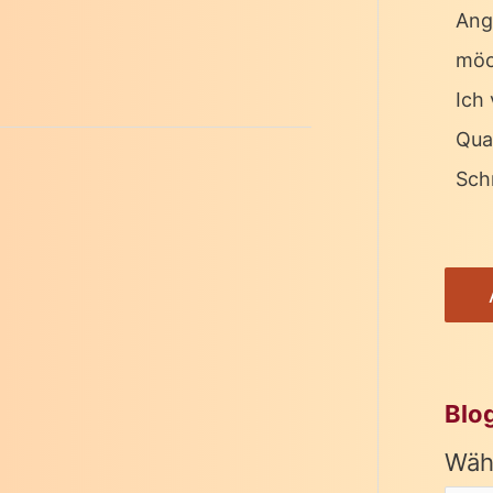
Ang
möc
Ich 
Qua
Schr
Blo
Wäh