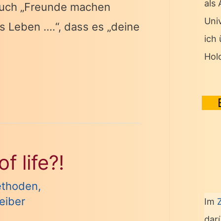
als
 Buch „Freunde machen
Univ
s Leben ….“, dass es „deine
ich
Hol
f life?!
thoden
,
reiber
Im
dar