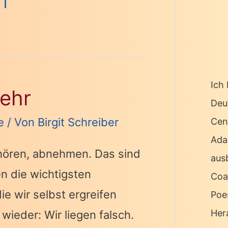
n
Ich 
ehr
Deu
e
/ Von
Birgit Schreiber
Cen
Ada
hören, abnehmen. Das sind
ausb
 die wichtigsten
Coa
 wir selbst ergreifen
Poe
Her
ieder: Wir liegen falsch.