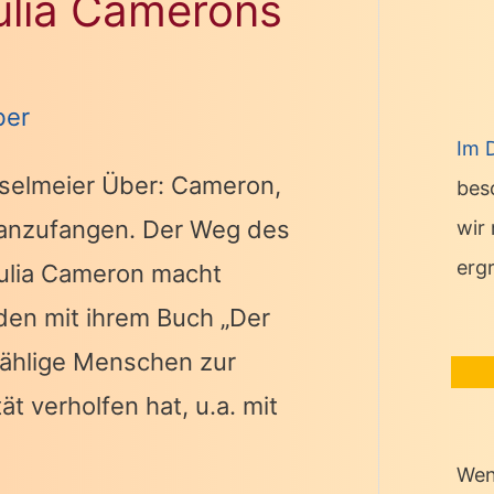
ulia Camerons
ber
Im 
sselmeier Über: Cameron,
bes
eu anzufangen. Der Weg des
wir
erg
Julia Cameron macht
den mit ihrem Buch „Der
zählige Menschen zur
t verholfen hat, u.a. mit
Wen