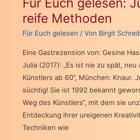
Für Euch gelesen: J
of
life?!
reife Methoden
Für Euch gelesen
/ Von
Birgit Schrei
Eine Gastrezension von: Gesine Ha
Julia (2017): „Es ist nie zu spät, n
Künstlers ab 60“, München: Knaur. 
süchtig! Sie ist 1992 bekannt gewor
Weg des Künstlers“, mit dem sie un
Entdeckung ihrer ureigenen Kreativitä
Techniken wie