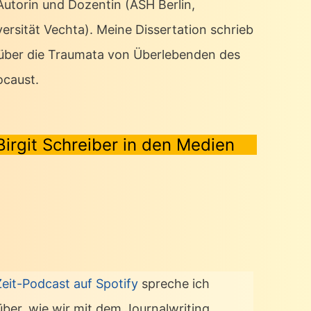
 Autorin und Dozentin (ASH Berlin,
ersität Vechta). Meine Dissertation schrieb
 über die Traumata von Überlebenden des
ocaust.
Birgit Schreiber in den Medien
Zeit-Podcast auf Spotify
spreche ich
über, wie wir mit dem Journalwriting