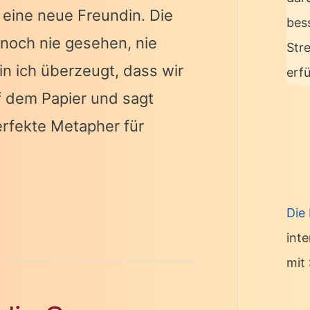
e eine neue Freundin. Die
bes
e noch nie gesehen, nie
Str
n ich überzeugt, dass wir
erf
uf dem Papier und sagt
erfekte Metapher für
Die
int
mit 