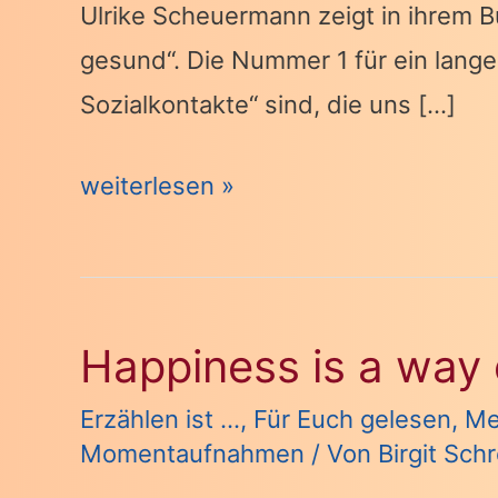
Ulrike Scheuermann zeigt in ihrem
gesund“. Die Nummer 1 für ein lange
Sozialkontakte“ sind, die uns […]
Fünf
weiterlesen »
Freunde
und
mehr
Happiness is a way o
Erzählen ist ...
,
Für Euch gelesen
,
Me
Momentaufnahmen
/ Von
Birgit Sch