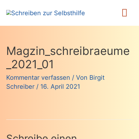
Zum
Ha
Inhalt
springen
Magzin_schreibraeume
_2021_01
Kommentar verfassen
/ Von
Birgit
Schreiber
/
16. April 2021
Schreibe einen