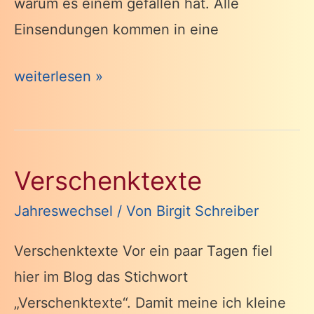
warum es einem gefallen hat. Alle
Einsendungen kommen in eine
Lust
weiterlesen »
auf
eine
Challenge?
Verschenktexte
Jahreswechsel
/ Von
Birgit Schreiber
Verschenktexte Vor ein paar Tagen fiel
hier im Blog das Stichwort
„Verschenktexte“. Damit meine ich kleine