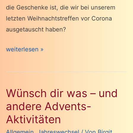
die Geschenke ist, die wir bei unserem
letzten Weihnachtstreffen vor Corona
ausgetauscht haben?
Enjoy
weiterlesen »
the
Season!
Wünsch dir was – und
andere Advents-
Aktivitäten
Allgemein
,
Jahreswechsel
/ Von
Birgit