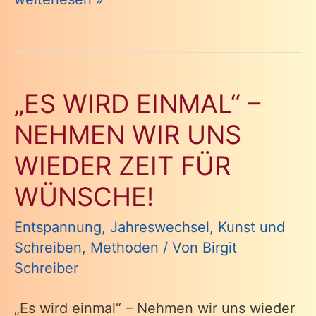
dir
was
–
„ES WIRD EINMAL“ –
und
NEHMEN WIR UNS
andere
Advents-
WIEDER ZEIT FÜR
Aktivitäten
WÜNSCHE!
Entspannung
,
Jahreswechsel
,
Kunst und
Schreiben
,
Methoden
/ Von
Birgit
Schreiber
„Es wird einmal“ – Nehmen wir uns wieder