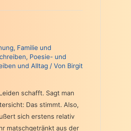
nung
,
Familie und
chreiben
,
Poesie- und
eiben und Alltag
/ Von
Birgit
 Leiden schafft. Sagt man
ersicht: Das stimmt. Also,
ßert sich erstens relativ
ahr matschgetränkt aus der