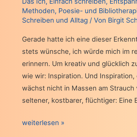
Das Ich
,
Einfach schreiben
,
Entspan
Methoden
,
Poesie- und Bibliotherap
Schreiben und Alltag
/ Von
Birgit Sc
Gerade hatte ich eine dieser Erkenn
stets wünsche, ich würde mich im r
erinnern. Um kreativ und glücklich
wie wir: Inspiration. Und Inspiratio
wächst nicht in Massen am Strauch 
seltener, kostbarer, flüchtiger: Eine
Inspiration
weiterlesen »
ist