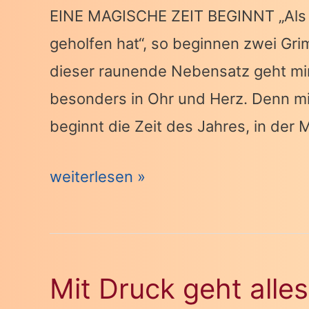
EINE MAGISCHE ZEIT BEGINNT „Als
geholfen hat“, so beginnen zwei Gr
dieser raunende Nebensatz geht mir
besonders in Ohr und Herz. Denn m
beginnt die Zeit des Jahres, in der
„ES
weiterlesen »
WIRD
EINMAL“
–
Mit Druck geht alle
NEHMEN