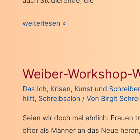
auch Studierende, die
Mit
weiterlesen »
Druck
geht
alles
Weiber-Workshop-
besser?
Oder:
Das Ich
,
Krisen
,
Kunst und Schreibe
Reizende
hilft
,
Schreibsalon
/ Von
Birgit Schre
Anreize
Seien wir doch mal ehrlich: Frauen t
für
öfter als Männer an das Neue heran,
Euer