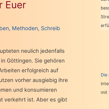
r Euer
bes
Str
erf
iben
,
Methoden
,
Schreib
upteten neulich jedenfalls
in Göttingen. Sie gehören
rbeiten erfolgreich auf
Die
utzen vorher ausgiebig ihre
int
lumen und konsumieren
mit 
 verkehrt ist. Aber es gibt