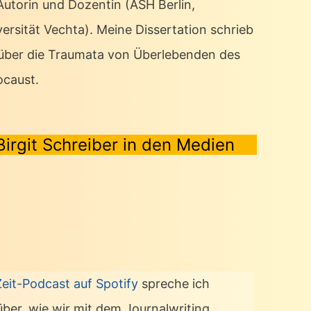
 Autorin und Dozentin (ASH Berlin,
ersität Vechta). Meine Dissertation schrieb
 über die Traumata von Überlebenden des
ocaust.
Birgit Schreiber in den Medien
Zeit-Podcast auf Spotify
spreche ich
über, wie wir mit dem Journalwriting