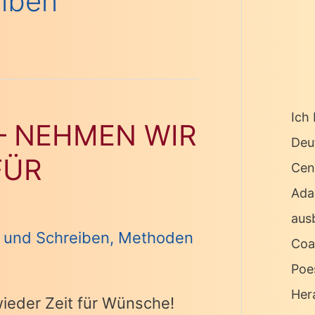
iben
Ich 
 – NEHMEN WIR
Deu
FÜR
Cen
Ada
ausb
 und Schreiben
,
Methoden
Coa
Poe
Her
wieder Zeit für Wünsche!