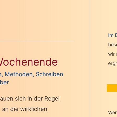
Im 
bes
wir
Wochenende
erg
n
,
Methoden
,
Schreiben
iber
rauen sich in der Regel
 an die wirklichen
Wen