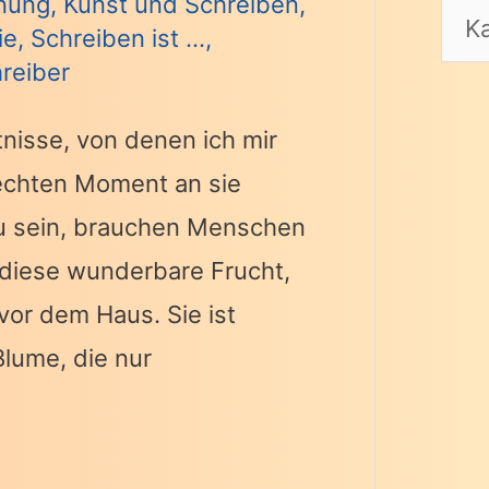
nung
,
Kunst und Schreiben
,
ie
,
Schreiben ist ...
,
hreiber
tnisse, von denen ich mir
echten Moment an sie
 zu sein, brauchen Menschen
n, diese wunderbare Frucht,
vor dem Haus. Sie ist
 Blume, die nur