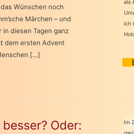
als
 das Wünschen noch
Univ
imm’sche Märchen – und
ich
 in diesen Tagen ganz
Hol
it dem ersten Advent
 Menschen […]
s besser? Oder:
Im
dar