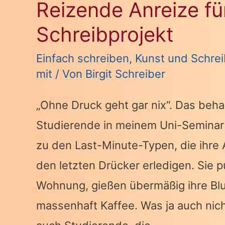
WIR
Reizende Anreize fü
UNS
Schreibprojekt
WIEDER
Einfach schreiben
,
Kunst und Schre
ZEIT
mit
/ Von
Birgit Schreiber
FÜR
WÜNSCHE!
„Ohne Druck geht gar nix“. Das beha
Studierende in meinem Uni-Seminar 
zu den Last-Minute-Typen, die ihre A
den letzten Drücker erledigen. Sie p
Wohnung, gießen übermäßig ihre B
massenhaft Kaffee. Was ja auch nicht