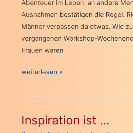
Abenteuer im Leben, an andere Men
Schreibprojekt
Ausnahmen bestätigen die Regel. Ric
Männer verpassen da etwas. Wie zu
vergangenen Workshop-Wochenende
Frauen waren
Weiber-
weiterlesen »
Workshop-
Wochenende
Inspiration ist …