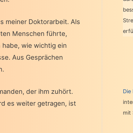
bes
Str
s meiner Doktorarbeit. Als
erf
erten Menschen führte,
habe, wie wichtig ein
esse. Aus Gesprächen
n.
manden, der ihm zuhört.
Die
int
 es weiter getragen, ist
mit 