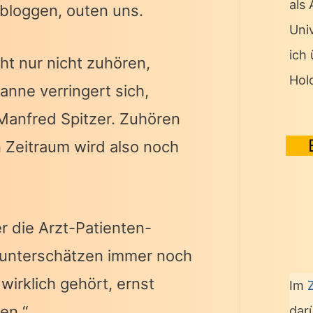
als
, bloggen, outen uns.
Univ
ich
ht nur nicht zuhören,
Hol
nne verringert sich,
Manfred Spitzer. Zuhören
 Zeitraum wird also noch
r die Arzt-Patienten-
r unterschätzen immer noch
irklich gehört, ernst
Im
en.“
dar