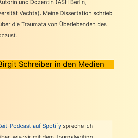
 Autorin und Dozentin (ASH Berlin,
ersität Vechta). Meine Dissertation schrieb
 über die Traumata von Überlebenden des
ocaust.
Birgit Schreiber in den Medien
Zeit-Podcast auf Spotify
spreche ich
über, wie wir mit dem Journalwriting