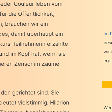
 jeder Couleur leben vom
ür die Öffentlichkeit,
n, brauchen wir ein
des, damit überhaupt ein
Im 
bes
kurs-Teilnehmerin erzählte
wir
eund im Kopf hat, wenn sie
erg
inneren Zensor im Zaume
nden gerichtet sind. Sie
eutet vielstimmig. Hilarion
Wen