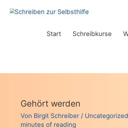
Zum
Inhalt
springen
Start
Schreibkurse
W
Gehört werden
Von
Birgit Schreiber
/
Uncategorize
minutes of reading