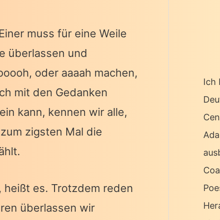
iner muss für eine Weile
ne überlassen und
ooooh, oder aaaah machen,
Ich 
auch mit den Gedanken
Deu
in kann, kennen wir alle,
Cen
zum zigsten Mal die
Ada
hlt.
ausb
Coa
, heißt es. Trotzdem reden
Poe
Her
ören überlassen wir