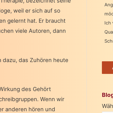
 Therapie, bezeichnet seine
Ang
oge, weil er sich auf so
möc
n gelernt hat. Er braucht
Ich 
uchen viele Autoren, dann
Qua
Schr
h dazu, das Zuhören heute
 Wirkung des Gehört
Blo
Schreibgruppen. Wenn wir
Wäh
er anderen hören und