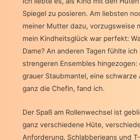
Ich liebte es, als Kind mit den Hüt
Spiegel zu posieren. Am liebsten no
meiner Mutter dazu, vorzugsweise mi
mein Kindheitsglück war perfekt: War
Dame? An anderen Tagen fühlte ich
strengeren Ensembles hingezogen: ei
grauer Staubmantel, eine schwarze 
ganz die Chefin, fand ich.
Der Spaß am Rollenwechsel ist gebli
ganz verschiedene Hüte, verschieden
Anforderung. Schlabberjeans und T-S