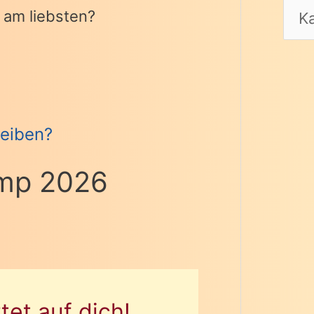
 am liebsten?
eiben?
mp 2026
et auf dich!