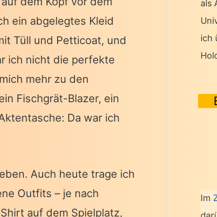
en auf dem Kopf vor dem
als
ch ein abgelegtes Kleid
Univ
ich
t Tüll und Petticoat, und
Hol
 ich nicht die perfekte
 mich mehr zu den
n Fischgrät-Blazer, ein
Aktentasche: Da war ich
eben. Auch heute trage ich
e Outfits – je nach
Im
hirt auf dem Spielplatz,
dar