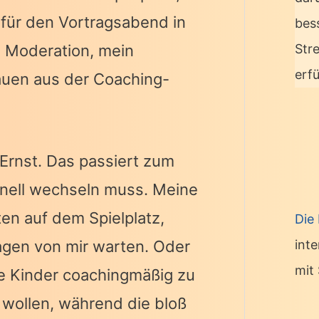
 für den Vortragsabend in
bes
ie Moderation, mein
Str
erf
Frauen aus der Coaching-
rnst. Das passiert zum
chnell wechseln muss. Meine
en auf dem Spielplatz,
Die
agen von mir warten. Oder
int
mit 
ne Kinder coachingmäßig zu
n wollen, während die bloß