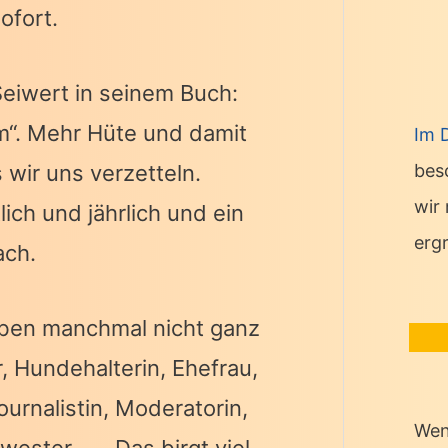
ofort.
Seiwert in seinem Buch:
m“. Mehr Hüte und damit
Im 
wir uns verzetteln.
bes
wir
lich und jährlich und ein
erg
ach.
Leben manchmal nicht ganz
, Hundehalterin, Ehefrau,
ournalistin, Moderatorin,
Wen