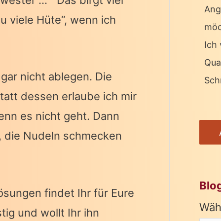
hwester … Das birgt viel
Ang
zu viele Hüte“, wenn ich
möc
Ich 
Qua
gar nicht ablegen. Die
Schr
tatt dessen erlaube ich mir
enn es nicht geht. Dann
n, die Nudeln schmecken
Blo
sungen findet Ihr für Eure
Wäh
tig und wollt Ihr ihn