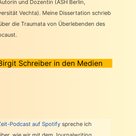
 Autorin und Dozentin (ASH Berlin,
ersität Vechta). Meine Dissertation schrieb
 über die Traumata von Überlebenden des
ocaust.
Birgit Schreiber in den Medien
Zeit-Podcast auf Spotify
spreche ich
über, wie wir mit dem Journalwriting