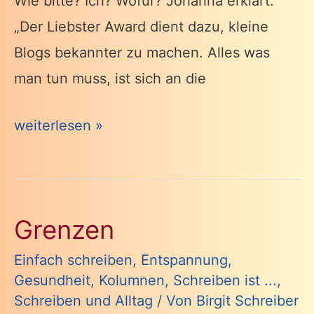
Wie bitte? Ich? Wofür? Johanna erklärt:
„Der Liebster Award dient dazu, kleine
Blogs bekannter zu machen. Alles was
man tun muss, ist sich an die
Wie
weiterlesen »
Bitte?
Blog.
Nominiert.
Grenzen
Für
den
Einfach schreiben
,
Entspannung
,
Gesundheit
,
Kolumnen
,
Schreiben ist ...
,
„Liebster
Schreiben und Alltag
/ Von
Birgit Schreiber
Award“.