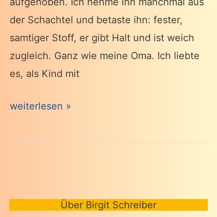
aufgehoben. Ich nehme ihn manchmal aus
der Schachtel und betaste ihn: fester,
samtiger Stoff, er gibt Halt und ist weich
zugleich. Ganz wie meine Oma. Ich liebte
es, als Kind mit
Dieser
weiterlesen »
Hut
steht
mir
gut
Über Birgit Schreiber