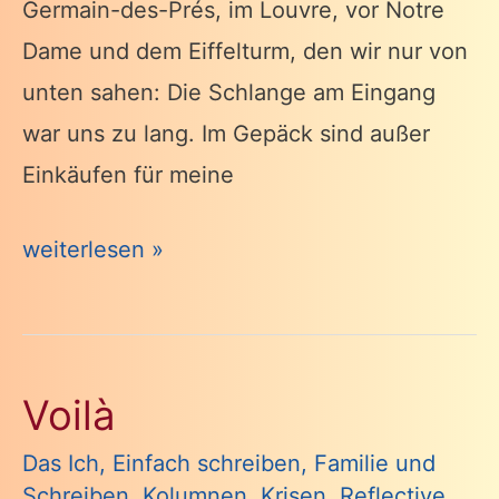
Germain-des-Prés, im Louvre, vor Notre
Dame und dem Eiffelturm, den wir nur von
unten sahen: Die Schlange am Eingang
war uns zu lang. Im Gepäck sind außer
Einkäufen für meine
Von
weiterlesen »
hier
nach
dort
Voilà
und
zurück
Das Ich
,
Einfach schreiben
,
Familie und
Schreiben
,
Kolumnen
,
Krisen
,
Reflective