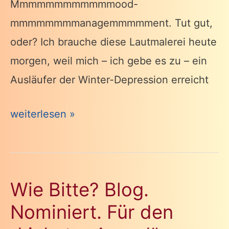
Mmmmmmmmmmmmood-
mmmmmmmmanagemmmmment. Tut gut,
oder? Ich brauche diese Lautmalerei heute
morgen, weil mich – ich gebe es zu – ein
Ausläufer der Winter-Depression erreicht
Ohne
weiterlesen »
Nebenwirkungen:
Mood-
Management
Wie Bitte? Blog.
Nominiert. Für den