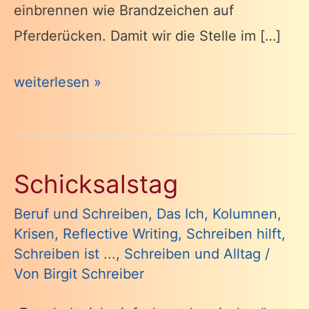
einbrennen wie Brandzeichen auf
Pferderücken. Damit wir die Stelle im […]
Danksagungen
weiterlesen »
und
andere
Geschichten
Schicksalstag
Beruf und Schreiben
,
Das Ich
,
Kolumnen
,
Krisen
,
Reflective Writing
,
Schreiben hilft
,
Schreiben ist ...
,
Schreiben und Alltag
/
Von
Birgit Schreiber