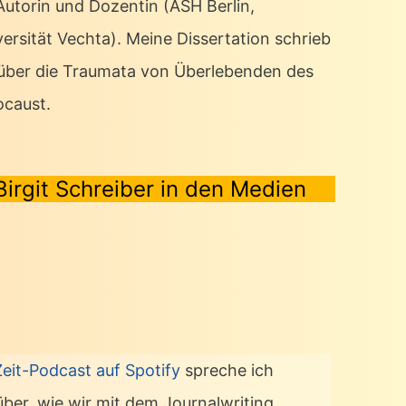
 Autorin und Dozentin (ASH Berlin,
ersität Vechta). Meine Dissertation schrieb
 über die Traumata von Überlebenden des
ocaust.
Birgit Schreiber in den Medien
Zeit-Podcast auf Spotify
spreche ich
über, wie wir mit dem Journalwriting