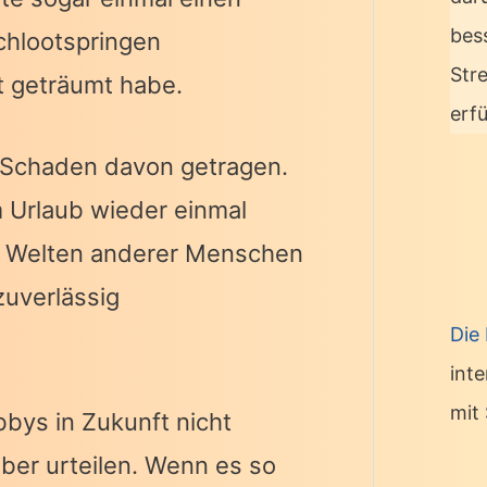
bes
chlootspringen
Str
t geträumt habe.
erf
 Schaden davon getragen.
m Urlaub wieder einmal
die Welten anderer Menschen
zuverlässig
Die
int
mit 
bys in Zukunft nicht
ber urteilen. Wenn es so