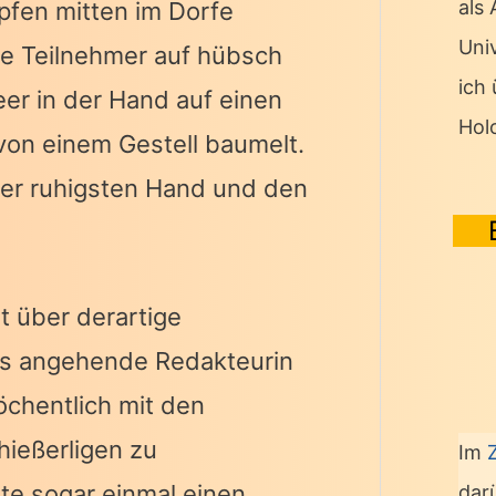
als
fen mitten im Dorfe
Univ
ie Teilnehmer auf hübsch
ich
eer in der Hand auf einen
Hol
 von einem Gestell baumelt.
der ruhigsten Hand und den
t über derartige
als angehende Redakteurin
öchentlich mit den
hießerligen zu
Im
tte sogar einmal einen
dar