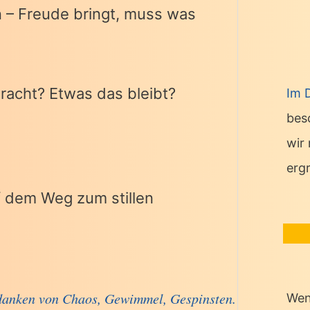
n – Freude bringt, muss was
racht? Etwas das bleibt?
Im 
bes
wir
erg
f dem Weg zum stillen
edanken von Chaos, Gewimmel, Gespinsten.
Wen