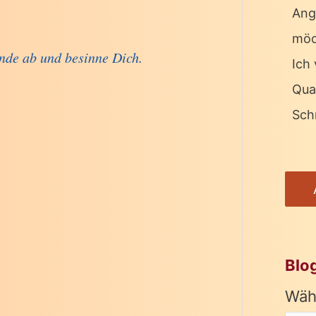
Ang
möc
unde ab und besinne Dich.
Ich 
Qua
Schr
Blo
Wäh