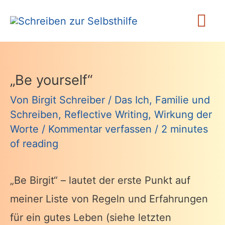
Zum
Ha
Inhalt
springen
„Be yourself“
Von
Birgit Schreiber
/
Das Ich
,
Familie und
Schreiben
,
Reflective Writing
,
Wirkung der
Worte
/
Kommentar verfassen
/
2 minutes
of reading
„Be Birgit“ – lautet der erste Punkt auf
meiner Liste von Regeln und Erfahrungen
für ein gutes Leben (siehe letzten