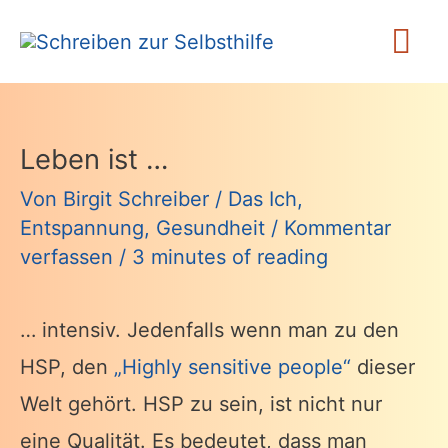
Zum
Ha
Inhalt
springen
Leben ist …
Von
Birgit Schreiber
/
Das Ich
,
Entspannung
,
Gesundheit
/
Kommentar
verfassen
/
3 minutes of reading
… intensiv. Jedenfalls wenn man zu den
HSP, den
„Highly sensitive people“
dieser
Welt gehört. HSP zu sein, ist nicht nur
eine Qualität. Es bedeutet, dass man