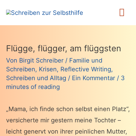
Zum
Ha
Inhalt
springen
Flügge, flügger, am flüggsten
Von
Birgit Schreiber
/
Familie und
Schreiben
,
Krisen
,
Reflective Writing
,
Schreiben und Alltag
/
Ein Kommentar
/
3
minutes of reading
„Mama, ich finde schon selbst einen Platz“,
versicherte mir gestern meine Tochter –
leicht genervt von ihrer peinlichen Mutter,