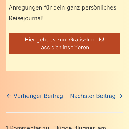
Anregungen für dein ganz persönliches
Reisejournal!
Hier geht es zum Gratis-Impuls!
Lass dich inspirieren!
Beitragsnavigation
←
Vorheriger Beitrag
Nächster Beitrag
→
1 Kommentar zu „Flügge, flügger, am